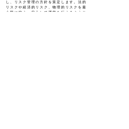
し、リスク管理の方針を策定します。法的
リスクや経済的リスク、物理的リスクを最
小限に抑え、安心して運営を行えるようサ
ポートします。